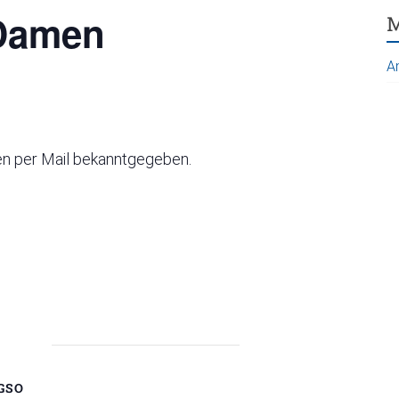
 Damen
M
A
n per Mail bekanntgegeben.
GSO