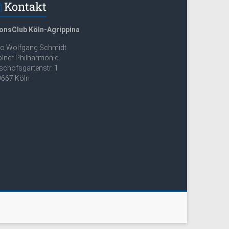
Kontakt
ionsClub Köln-Agrippina
/o Wolfgang Schmidt
lner Philharmonie
schofsgartenstr. 1
0667 Köln