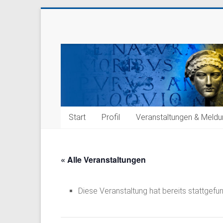
Zum
Inhalt
Lions
springen
Club
Köln-
Agrippina
Start
Profil
Veranstaltungen & Meld
« Alle Veranstaltungen
Diese Veranstaltung hat bereits stattgefu