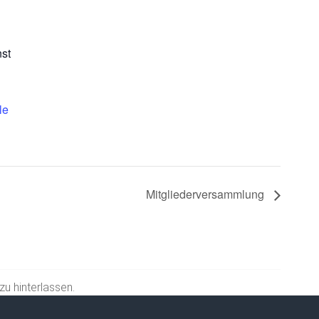
nst
le
Mitgliederversammlung
u hinterlassen.