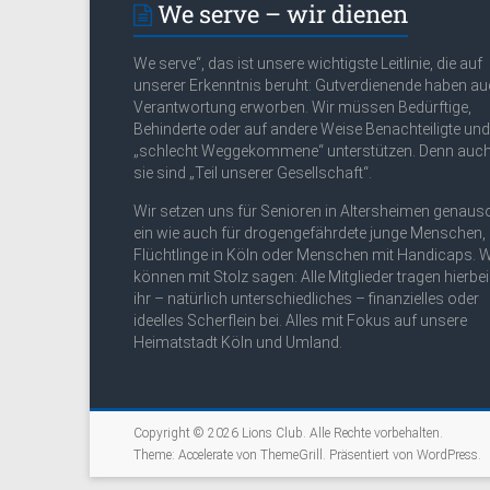
We serve – wir dienen
We serve“, das ist unsere wichtigste Leitlinie, die auf
unserer Erkenntnis beruht: Gutverdienende haben a
Verantwortung erworben. Wir müssen Bedürftige,
Behinderte oder auf andere Weise Benachteiligte und
„schlecht Weggekommene“ unterstützen. Denn auc
sie sind „Teil unserer Gesellschaft“.
Wir setzen uns für Senioren in Altersheimen genaus
ein wie auch für drogengefährdete junge Menschen,
Flüchtlinge in Köln oder Menschen mit Handicaps. W
können mit Stolz sagen: Alle Mitglieder tragen hierbei
ihr – natürlich unterschiedliches – finanzielles oder
ideelles Scherflein bei. Alles mit Fokus auf unsere
Heimatstadt Köln und Umland.
Copyright © 2026
Lions Club
. Alle Rechte vorbehalten.
Theme:
Accelerate
von ThemeGrill. Präsentiert von
WordPress
.