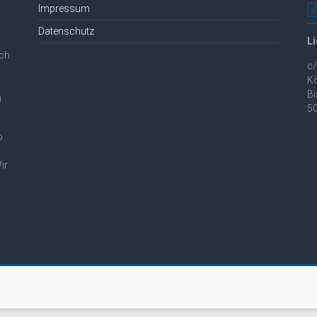
Impressum
Datenschutz
L
uch
c
Kö
Bi
h
5
o
ir